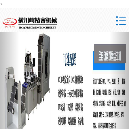
<

Previous
Nex