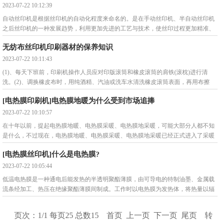
2023-07-22 10:12:39
自动丝印机是根据丝印机的自动化程度来命名的。是在手动丝印机、半自动丝印机
之后丝印机的一种发展趋势，利用更加先进的工艺与技术，使丝印过程更加精准、
速度更快、自动化
无纺布丝印机印刷器材的保养知识
2023-07-22 10:11:43
(1)、每天下班前，印刷机操作人员应对印版滚筒和橡皮滚筒的肩铁(滚枕)进行清
洗。(2)、调换橡皮布时，用纯酒精、汽油或洗车水清洗橡皮滚筒表面，再用布擦
干，最后用棉布或毛
[电热膜印刷机]电热膜地暖为什么受到市场追捧
2023-07-22 10:10:57
在十年以前，提起电热膜地暖、电热膜采暖、电热膜地采暖，可能大部分人都不知
是什么，不过现在，电热膜地暖、电热膜采暖、电热膜地采暖已经正式进入了采暖
领域，并成为重要
[电热膜丝印机]什么是电热膜?
2023-07-22 10:05:44
低温电热膜是一种通电后能发热的半透明聚酯薄膜，由可导电的特制油墨、金属载
流条经加工、热压在绝缘聚酯薄膜间制成。工作时以电热膜为发热体，将热量以辐
射的形式送入空间
页次：1/1 每页25 总数15 首页 上一页 下一页 尾页 转